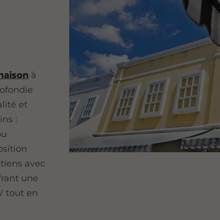
maison
à
rofondie
lité et
ins :
ou
osition
itiens avec
frant une
V tout en