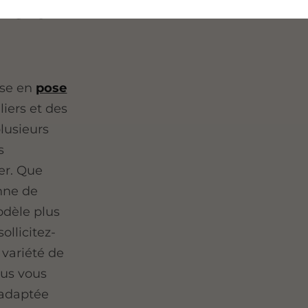
ls à
ise en
pose
liers et des
lusieurs
s
er. Que
anne de
odèle plus
ollicitez-
 variété de
ous vous
 adaptée