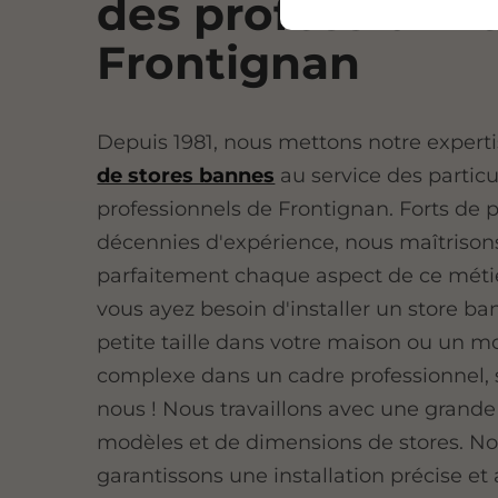
des professionne
Frontignan
Depuis 1981, nous mettons notre expert
de stores bannes
au service des particu
professionnels de Frontignan. Forts de p
décennies d'expérience, nous maîtrison
parfaitement chaque aspect de ce méti
vous ayez besoin d'installer un store b
petite taille dans votre maison ou un m
complexe dans un cadre professionnel, s
nous ! Nous travaillons avec une grande
modèles et de dimensions de stores. N
garantissons une installation précise et