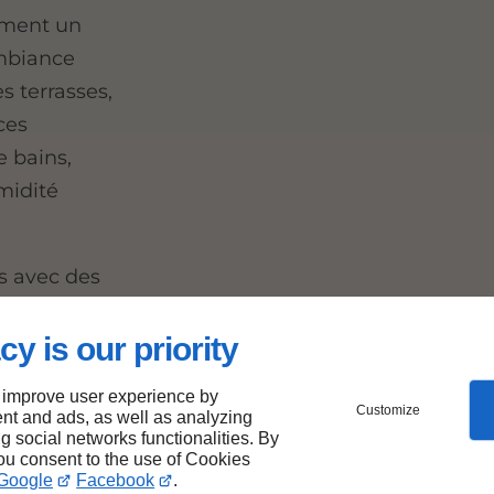
ement un
ambiance
s terrasses,
ces
e bains,
midité
s avec des
s reconnus à
cy is our priority
 improve user experience by
Customize
nt and ads, as well as analyzing
ng social networks functionalities. By
ar
you consent to the use of Cookies
Google
Facebook
.