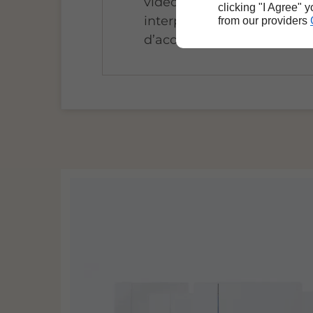
vidéosurveillance,
clicking "I Agree" 
interphone, contrôle
from our providers
d’accès, etc.)