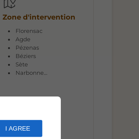
Zone d'intervention
Florensac
Agde
Pézenas
Béziers
Sète
Narbonne…
I AGREE