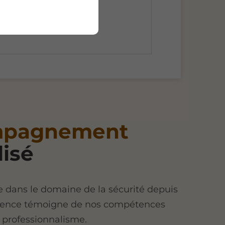
mpagnement
isé
 dans le domaine de la sécurité depuis
érience témoigne de nos compétences
 professionnalisme.