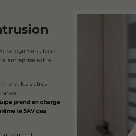
intrusion
votre logement, local
e entreprise est le
arme et les autres
llance,
uipe prend en charge
 même le SAV des
ourniture et