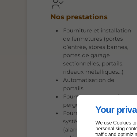
Nos prestations
Fourniture et installation
de fermetures (portes
d’entrée, stores bannes,
portes de garage
sectionnelles, portails,
rideaux métalliques…)
Automatisation de
portails
Fourniture et pose de
pergolas
Your priva
Fourniture et pose de
système de sécurité
We use Cookies to
personalising conte
(alarme,
traffic and optimizi