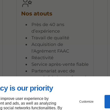
Nos atouts
Près de 40 ans
d’expérience
Travail de qualité
Acquisition de
l'Agrément FAAC
Réactivité
Service après-vente fiable
Partenariat avec de
grands fabricants français
et européens
cy is our priority
 improve user experience by
Customize
nt and ads, as well as analyzing
ng social networks functionalities. By